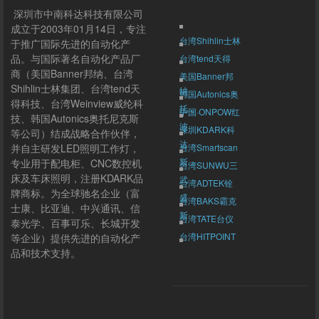
深圳市中南科达科技有限公司
成立于2003年01月14日，专注
台湾Shihlin士林
于推广国际先进的自动化产
品。与国际著名自动化产品厂
台湾tend天得
商（美国Banner邦纳、台湾
美国Banner邦
Shihlin士林集团、台湾tend天
纳
韩国Autonics奥
得科技、台湾Weinview威纶科
托...
中国·ONPOW红
技、韩国Autonics奥托尼克斯
波
深圳KDARK科
等公司）结成战略合作伙伴，
达
并自主研发LED照明工作灯，
台湾Smartscan
斯...
专业用于配电柜、CNC数控机
台湾SUNWU三
床及车床照明，注册KDARK品
武
台湾ADTEK铨
牌商标。为全球驰名企业（富
盛
台湾BAKS霸克
士康、比亚迪、中兴通讯、信
斯
台湾TATE台仪
泰光学、百事可乐、长城开发
台湾HITPOINT
等企业）提供先进的自动化产
群翊
品和技术支持。
台湾Weinview
威纶