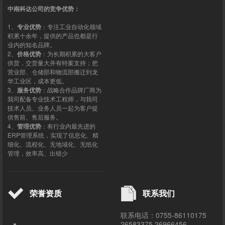
中南科达公司的竞争优势：
1、
专业优势
：专注工业自动化领域
积累十余年，提供的产品也都是行
业内的知名品牌。
2、
价格优势
：为长期积累的大客户
供货，交货量大并有特案支持；把
营业部、仓储部和物流部搬迁到龙
华工业区，成本更低。
3、
服务优势
：战略合作品牌厂商为
我司配备专业技术工程师，与我司
技术人员、业务人员一起为客户提
供售前、售后服务。
4、
管理优势
：有行业内最先进的
ERP管理系统，实现了信息化、精
细化、流程化、无地域化、无纸化
管理，效率高、出错少
荣誉资质
联系我们
联系电话：0755-86110175
26583375 26966456