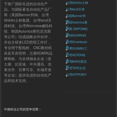
台湾Shihlin士林
于推广国际先进的自动化产
品。与国际著名自动化产品厂
台湾tend天得
商（美国Banner邦纳、台湾
美国Banner邦
Shihlin士林集团、台湾tend天
纳
韩国Autonics奥
得科技、台湾Weinview威纶科
托...
中国·ONPOW红
技、韩国Autonics奥托尼克斯
波
深圳KDARK科
等公司）结成战略合作伙伴，
达
并自主研发LED照明工作灯，
台湾Smartscan
斯...
专业用于配电柜、CNC数控机
台湾SUNWU三
床及车床照明，注册KDARK品
武
台湾ADTEK铨
牌商标。为全球驰名企业（富
盛
台湾BAKS霸克
士康、比亚迪、中兴通讯、信
斯
台湾TATE台仪
泰光学、百事可乐、长城开发
台湾HITPOINT
等企业）提供先进的自动化产
群翊
品和技术支持。
台湾Weinview
威纶
中南科达公司的竞争优势：