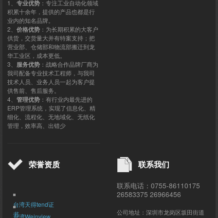
1、
专业优势
：专注工业自动化领域
积累十余年，提供的产品也都是行
业内的知名品牌。
2、
价格优势
：为长期积累的大客户
供货，交货量大并有特案支持；把
营业部、仓储部和物流部搬迁到龙
华工业区，成本更低。
3、
服务优势
：战略合作品牌厂商为
我司配备专业技术工程师，与我司
技术人员、业务人员一起为客户提
供售前、售后服务。
4、
管理优势
：有行业内最先进的
ERP管理系统，实现了信息化、精
细化、流程化、无地域化、无纸化
管理，效率高、出错少
荣誉资质
联系我们
联系电话：0755-86110175
26583375 26966456
台湾天得tend证
公司地址：深圳市龙岗区坂田街道
书
台湾Weinview