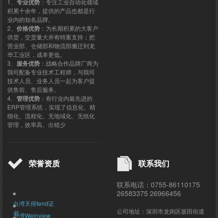
1、
专业优势
：专注工业自动化领域
积累十余年，提供的产品也都是行
业内的知名品牌。
2、
价格优势
：为长期积累的大客户
供货，交货量大并有特案支持；把
营业部、仓储部和物流部搬迁到龙
华工业区，成本更低。
3、
服务优势
：战略合作品牌厂商为
我司配备专业技术工程师，与我司
技术人员、业务人员一起为客户提
供售前、售后服务。
4、
管理优势
：有行业内最先进的
ERP管理系统，实现了信息化、精
细化、流程化、无地域化、无纸化
管理，效率高、出错少
荣誉资质
联系我们
联系电话：0755-86110175
26583375 26966456
台湾天得tend证
公司地址：深圳市龙岗区坂田街道
书
台湾Weinview