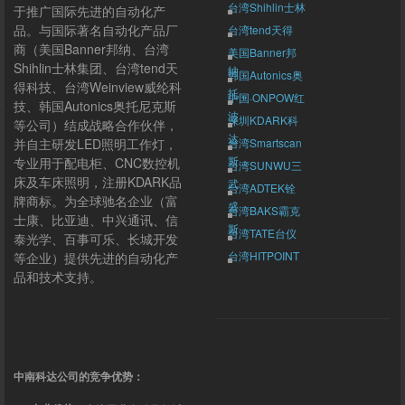
台湾Shihlin士林
于推广国际先进的自动化产
品。与国际著名自动化产品厂
台湾tend天得
商（美国Banner邦纳、台湾
美国Banner邦
Shihlin士林集团、台湾tend天
纳
韩国Autonics奥
得科技、台湾Weinview威纶科
托...
中国·ONPOW红
技、韩国Autonics奥托尼克斯
波
深圳KDARK科
等公司）结成战略合作伙伴，
达
并自主研发LED照明工作灯，
台湾Smartscan
斯...
专业用于配电柜、CNC数控机
台湾SUNWU三
床及车床照明，注册KDARK品
武
台湾ADTEK铨
牌商标。为全球驰名企业（富
盛
台湾BAKS霸克
士康、比亚迪、中兴通讯、信
斯
台湾TATE台仪
泰光学、百事可乐、长城开发
台湾HITPOINT
等企业）提供先进的自动化产
群翊
品和技术支持。
台湾Weinview
威纶
中南科达公司的竞争优势：