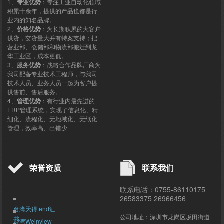
1、
专业优势
：专注工业自动化领域
积累十余年，提供的产品也都是行
业内的知名品牌。
2、
价格优势
：为长期积累的大客户
供货，交货量大并有特案支持；把
营业部、仓储部和物流部搬迁到龙
华工业区，成本更低。
3、
服务优势
：战略合作品牌厂商为
我司配备专业技术工程师，与我司
技术人员、业务人员一起为客户提
供售前、售后服务。
4、
管理优势
：有行业内最先进的
ERP管理系统，实现了信息化、精
细化、流程化、无地域化、无纸化
管理，效率高、出错少
荣誉资质
联系我们
联系电话：0755-86110175
26583375 26966456
台湾天得tend证
公司地址：深圳市龙岗区坂田街道
书
台湾Weinview