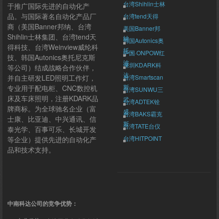
台湾Shihlin士林
于推广国际先进的自动化产
品。与国际著名自动化产品厂
台湾tend天得
商（美国Banner邦纳、台湾
美国Banner邦
Shihlin士林集团、台湾tend天
纳
韩国Autonics奥
得科技、台湾Weinview威纶科
托...
中国·ONPOW红
技、韩国Autonics奥托尼克斯
波
深圳KDARK科
等公司）结成战略合作伙伴，
达
并自主研发LED照明工作灯，
台湾Smartscan
斯...
专业用于配电柜、CNC数控机
台湾SUNWU三
床及车床照明，注册KDARK品
武
台湾ADTEK铨
牌商标。为全球驰名企业（富
盛
台湾BAKS霸克
士康、比亚迪、中兴通讯、信
斯
台湾TATE台仪
泰光学、百事可乐、长城开发
台湾HITPOINT
等企业）提供先进的自动化产
群翊
品和技术支持。
台湾Weinview
威纶
中南科达公司的竞争优势：